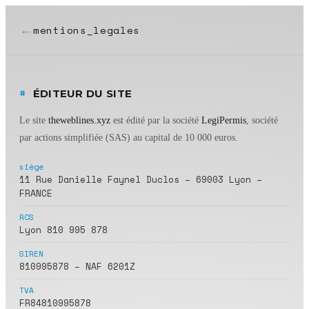
←
mentions_legales
#
ÉDITEUR DU SITE
Le site
theweblines.xyz
est édité par la société
LegiPermis
, société
par actions simplifiée (SAS) au capital de 10 000 euros.
siège
11 Rue Danielle Faynel Duclos – 69003 Lyon –
FRANCE
RCS
Lyon 810 995 878
SIREN
810995878 – NAF 6201Z
TVA
FR84810995878